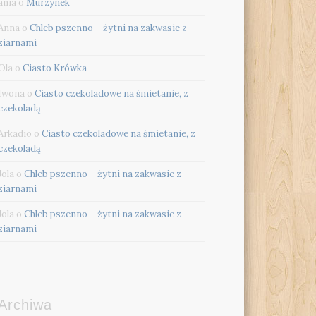
ania
o
Murzynek
Anna
o
Chleb pszenno – żytni na zakwasie z
ziarnami
Ola
o
Ciasto Krówka
Iwona
o
Ciasto czekoladowe na śmietanie, z
czekoladą
Arkadio
o
Ciasto czekoladowe na śmietanie, z
czekoladą
Jola
o
Chleb pszenno – żytni na zakwasie z
ziarnami
Jola
o
Chleb pszenno – żytni na zakwasie z
ziarnami
Archiwa