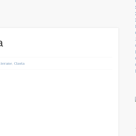
a
ucierane
,
Ciasta