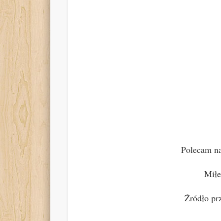
Polecam na 
Mił
Źródło pr