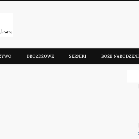
Słodkie Przepisy Kulinarn
ZYWO
DROŻDŻOWE
SERNIKI
BOŻE NARODZENI