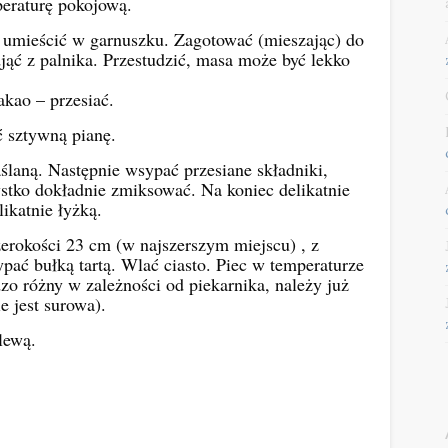
peraturę pokojową.
y umieścić w garnuszku. Zagotować (mieszając) do
djąć z palnika. Przestudzić, masa może być lekko
akao – przesiać.
ić sztywną pianę.
laną. Następnie wsypać przesiane składniki,
ystko dokładnie zmiksować. Na koniec delikatnie
ikatnie łyżką.
erokości 23 cm (w najszerszym miejscu) , z
ć bułką tartą. Wlać ciasto. Piec w temperaturze
dzo różny w zależności od piekarnika, należy już
e jest surowa).
lewą.