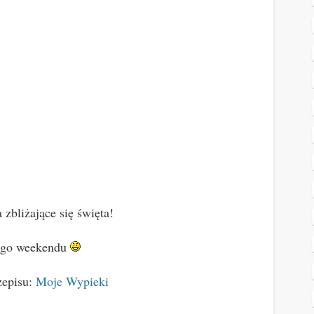
zbliżające się święta!
ego weekendu
zepisu:
Moje Wypieki