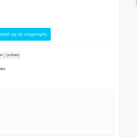
dziel się ze znajomymi
ne / pekany
nds!