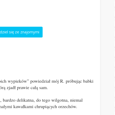
dziel się ze znajomymi
woich wypieków” powiedział mój R. próbując babki
órą zjadł prawie całą sam.
, bardzo delikatna, do tego wilgotna, niemal
 małymi kawałkami chrupiących orzechów.