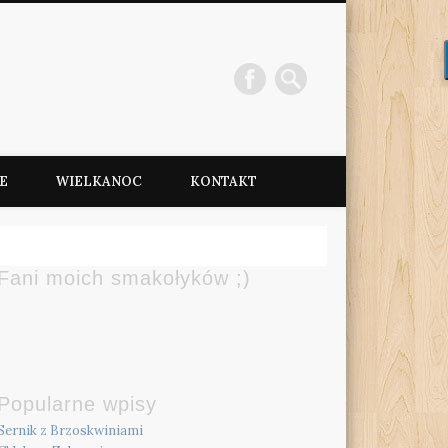
e
E
WIELKANOC
KONTAKT
Fani moich smakołyków ;)
Popularne wpisy
Sernik z Brzoskwiniami