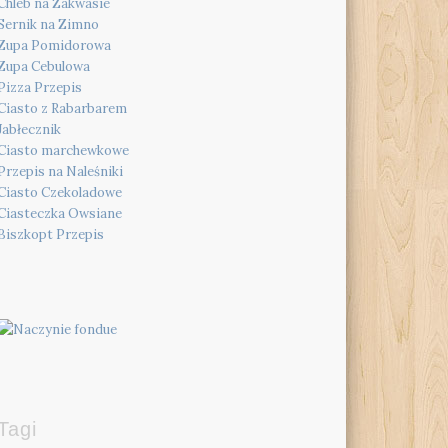
Chleb na Zakwasie
Sernik na Zimno
Zupa Pomidorowa
Zupa Cebulowa
Pizza Przepis
Ciasto z Rabarbarem
Jabłecznik
Ciasto marchewkowe
Przepis na Naleśniki
Ciasto Czekoladowe
Ciasteczka Owsiane
Biszkopt Przepis
Tagi