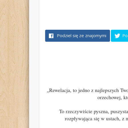
Podziel się ze znajomymi
Po
„Rewelacja, to jedno z najlepszych T
orzechowej, kt
T
o rzeczywiście pyszna, puszysta
rozpływająca się w ustach, z