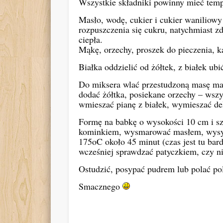
Wszystkie składniki powinny mieć tem
Masło, wodę, cukier i cukier waniliow
rozpuszczenia się cukru, natychmiast z
ciepła.
Mąkę, orzechy, proszek do pieczenia, k
Białka oddzielić od żółtek, z białek ub
Do miksera wlać przestudzoną masę maś
dodać żółtka, posiekane orzechy – wsz
wmieszać pianę z białek, wymieszać del
Formę na babkę o wysokości 10 cm i sz
kominkiem, wysmarować masłem, wysypa
175oC około 45 minut (czas jest tu bar
wcześniej sprawdzać patyczkiem, czy ni
Ostudzić, posypać pudrem lub polać po
Smacznego