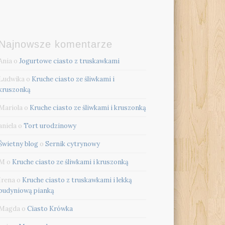
Najnowsze komentarze
Ania
o
Jogurtowe ciasto z truskawkami
Ludwika
o
Kruche ciasto ze śliwkami i
kruszonką
Mariola
o
Kruche ciasto ze śliwkami i kruszonką
aniela
o
Tort urodzinowy
Świetny blog
o
Sernik cytrynowy
M
o
Kruche ciasto ze śliwkami i kruszonką
Irena
o
Kruche ciasto z truskawkami i lekką
budyniową pianką
Magda
o
Ciasto Krówka