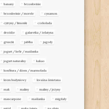
banany
brzoskwinie
brzoskwinie / morele
cynamon
cytryny / limonki
czekolada
drożdże
galaretka / żelatyna
gruszki
jabłka
jagody
jogurt / kefir / maślanka
jogurt naturalny
kakao
konfitura / dżem / marmolada
krem budyniowy
kwaśna śmietana
mak
maliny
maliny / jeżyny
mascarpone
maślanka
migdały
miód
mąka żytnia
na oleju