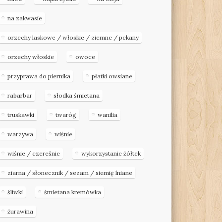
na zakwasie
orzechy laskowe / włoskie / ziemne / pekany
orzechy włoskie
owoce
przyprawa do piernika
płatki owsiane
rabarbar
słodka śmietana
truskawki
twaróg
wanilia
warzywa
wiśnie
wiśnie / czereśnie
wykorzystanie żółtek
ziarna / słonecznik / sezam / siemię lniane
śliwki
śmietana kremówka
żurawina