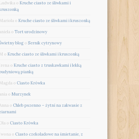
Ludwika
o
Kruche ciasto ze śliwkami i
kruszonką
Mariola
o
Kruche ciasto ze śliwkami i kruszonką
aniela
o
Tort urodzinowy
Świetny blog
o
Sernik cytrynowy
M
o
Kruche ciasto ze śliwkami i kruszonką
Irena
o
Kruche ciasto z truskawkami i lekką
budyniową pianką
Magda
o
Ciasto Krówka
ania
o
Murzynek
Anna
o
Chleb pszenno – żytni na zakwasie z
ziarnami
Ola
o
Ciasto Krówka
Iwona
o
Ciasto czekoladowe na śmietanie, z