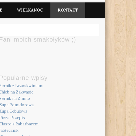
E
WIELKANOC
KONTAKT
Fani moich smakołyków ;)
Popularne wpisy
Sernik z Brzoskwiniami
Chleb na Zakwasie
Sernik na Zimno
Zupa Pomidorowa
Zupa Cebulowa
Pizza Przepis
Ciasto z Rabarbarem
Jabłecznik