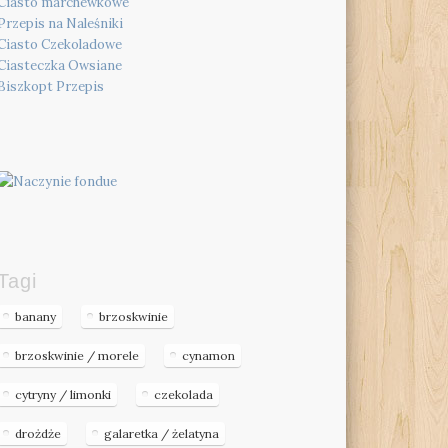
Ciasto marchewkowe
Przepis na Naleśniki
Ciasto Czekoladowe
Ciasteczka Owsiane
Biszkopt Przepis
Tagi
banany
brzoskwinie
brzoskwinie / morele
cynamon
cytryny / limonki
czekolada
drożdże
galaretka / żelatyna