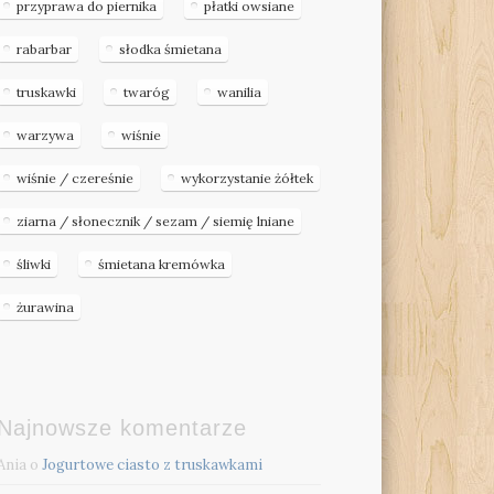
przyprawa do piernika
płatki owsiane
rabarbar
słodka śmietana
truskawki
twaróg
wanilia
warzywa
wiśnie
wiśnie / czereśnie
wykorzystanie żółtek
ziarna / słonecznik / sezam / siemię lniane
śliwki
śmietana kremówka
żurawina
Najnowsze komentarze
Ania
o
Jogurtowe ciasto z truskawkami