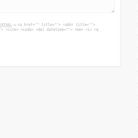
w
HTML
-a:
<a href="" title=""> <abbr title="">
"> <cite> <code> <del datetime=""> <em> <i> <q