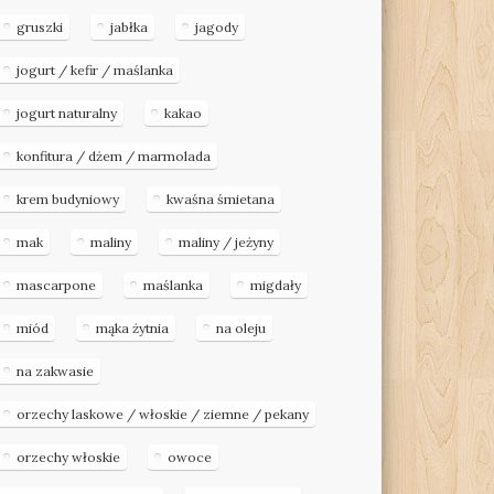
gruszki
jabłka
jagody
jogurt / kefir / maślanka
jogurt naturalny
kakao
konfitura / dżem / marmolada
krem budyniowy
kwaśna śmietana
mak
maliny
maliny / jeżyny
mascarpone
maślanka
migdały
miód
mąka żytnia
na oleju
na zakwasie
orzechy laskowe / włoskie / ziemne / pekany
orzechy włoskie
owoce