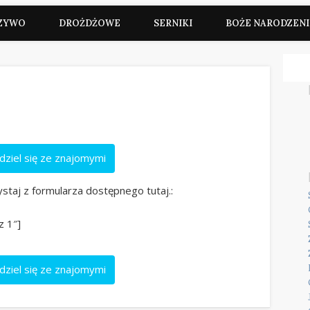
ZYWO
DROŻDŻOWE
SERNIKI
BOŻE NARODZENI
dziel się ze znajomymi
ystaj z formularza dostępnego tutaj.:
z 1″]
dziel się ze znajomymi