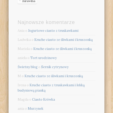
żurawina
Najnowsze komentarze
Ania
o
Jogurtowe ciasto z truskawkami
Ludwika
o
Kruche ciasto ze śliwkami i kruszonką
Mariola
o
Kruche ciasto ze śliwkami i kruszonką
aniela
o
Tort urodzinowy
Świetny blog
o
Sernik cytrynowy
M
o
Kruche ciasto ze śliwkami i kruszonką
Irena
o
Kruche ciasto z truskawkami i lekką
budyniową pianką
Magda
o
Ciasto Krówka
ania
o
Murzynek