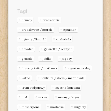
Tagi
banany
brzoskwinie
brzoskwinie / morele
cynamon
cytryny / limonki
czekolada
drożdże
galaretka / żelatyna
gruszki
jabłka
jagody
jogurt / kefir / maślanka
jogurt naturalny
kakao
konfitura / dżem / marmolada
krem budyniowy
kwaśna śmietana
mak
maliny
maliny / jeżyny
mascarpone
maślanka
migdały