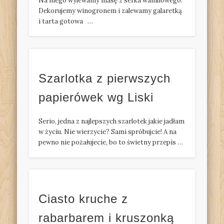
Na niego wylewamy masę z serka waniliowego.
Dekorujemy winogronem i zalewamy galaretką
i tarta gotowa …
Szarlotka z pierwszych
papierówek wg Liski
Serio, jedna z najlepszych szarlotek jakie jadłam
w życiu. Nie wierzycie? Sami spróbujcie! A na
pewno nie pożałujecie, bo to świetny przepis …
Ciasto kruche z
rabarbarem i kruszonką