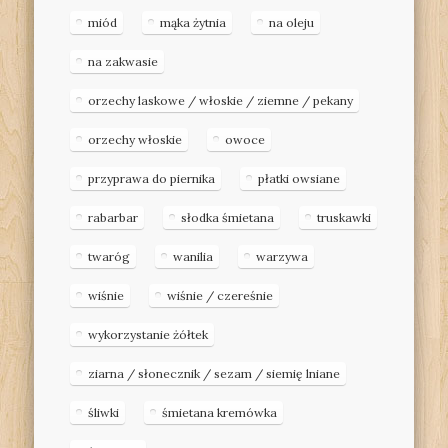
miód
mąka żytnia
na oleju
na zakwasie
orzechy laskowe / włoskie / ziemne / pekany
orzechy włoskie
owoce
przyprawa do piernika
płatki owsiane
rabarbar
słodka śmietana
truskawki
twaróg
wanilia
warzywa
wiśnie
wiśnie / czereśnie
wykorzystanie żółtek
ziarna / słonecznik / sezam / siemię lniane
śliwki
śmietana kremówka