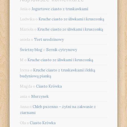
Ania
o
Jogurtowe ciasto z truskawkami
Ludwika
o
Kruche ciasto ze śliwkami i kruszonką
Mariola
o
Kruche ciasto ze śliwkami i kruszonką
aniela
o
Tort urodzinowy
Świetny blog
o
Sernik cytrynowy
M
o
Kruche ciasto ze śliwkami i kruszonką
Irena
o
Kruche ciasto z truskawkami i lekką
budyniową pianką
Magda
o
Ciasto Krówka
ania
o
Murzynek
Anna
o
Chleb pszenno – żytni na zakwasie z
ziarnami
Ola
o
Ciasto Krówka