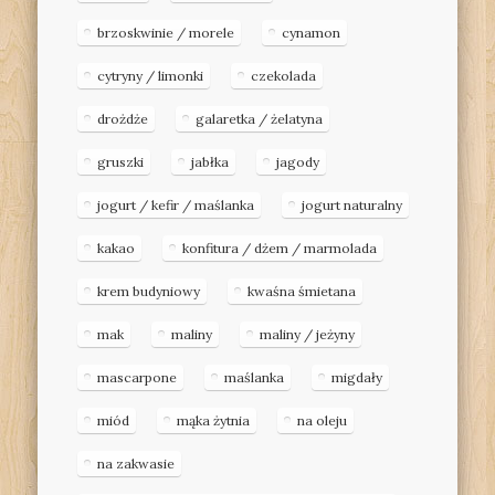
brzoskwinie / morele
cynamon
cytryny / limonki
czekolada
drożdże
galaretka / żelatyna
gruszki
jabłka
jagody
jogurt / kefir / maślanka
jogurt naturalny
kakao
konfitura / dżem / marmolada
krem budyniowy
kwaśna śmietana
mak
maliny
maliny / jeżyny
mascarpone
maślanka
migdały
miód
mąka żytnia
na oleju
na zakwasie