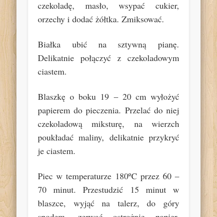
czekoladę, masło, wsypać cukier,
orzechy i dodać żółtka. Zmiksować.
Białka ubić na sztywną pianę.
Delikatnie połączyć z czekoladowym
ciastem.
Blaszkę o boku 19 – 20 cm wyłożyć
papierem do pieczenia. Przelać do niej
czekoladową miksturę, na wierzch
poukładać maliny, delikatnie przykryć
je ciastem.
Piec w temperaturze 180ºC przez 60 –
70 minut. Przestudzić 15 minut w
blaszce, wyjąć na talerz, do góry
spodem, zerwać ostrożnie papier.