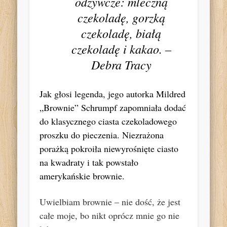
odżywcze: mleczną
czekoladę, gorzką
czekoladę, białą
czekoladę i kakao. –
Debra Tracy
Jak głosi legenda, jego autorka Mildred
„Brownie” Schrumpf zapomniała dodać
do klasycznego ciasta czekoladowego
proszku do pieczenia. Niezrażona
porażką pokroiła niewyrośnięte ciasto
na kwadraty i tak powstało
amerykańskie brownie.
Uwielbiam brownie – nie dość, że jest
całe moje, bo nikt oprócz mnie go nie