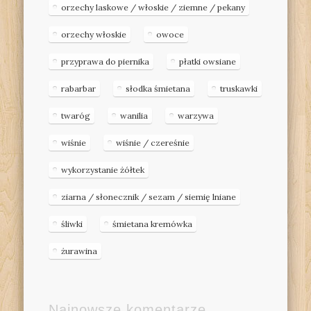
orzechy laskowe / włoskie / ziemne / pekany
orzechy włoskie
owoce
przyprawa do piernika
płatki owsiane
rabarbar
słodka śmietana
truskawki
twaróg
wanilia
warzywa
wiśnie
wiśnie / czereśnie
wykorzystanie żółtek
ziarna / słonecznik / sezam / siemię lniane
śliwki
śmietana kremówka
żurawina
Najnowsze komentarze