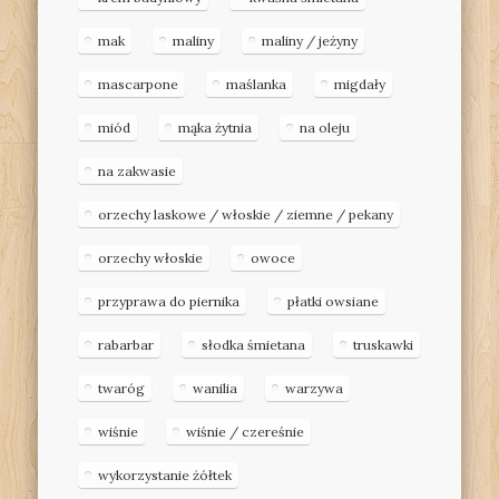
mak
maliny
maliny / jeżyny
mascarpone
maślanka
migdały
miód
mąka żytnia
na oleju
na zakwasie
orzechy laskowe / włoskie / ziemne / pekany
orzechy włoskie
owoce
przyprawa do piernika
płatki owsiane
rabarbar
słodka śmietana
truskawki
twaróg
wanilia
warzywa
wiśnie
wiśnie / czereśnie
wykorzystanie żółtek