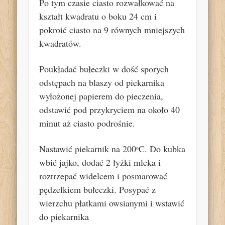
Po tym czasie ciasto rozwałkować na
kształt kwadratu o boku 24 cm i
pokroić ciasto na 9 równych mniejszych
kwadratów.
Poukładać bułeczki w dość sporych
odstępach na blaszy od piekarnika
wyłożonej papierem do pieczenia,
odstawić pod przykryciem na około 40
minut aż ciasto podrośnie.
Nastawić piekarnik na 200
C. Do kubka
o
wbić jajko, dodać 2 łyżki mleka i
roztrzepać widelcem i posmarować
pędzelkiem bułeczki. Posypać z
wierzchu płatkami owsianymi i wstawić
do piekarnika