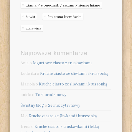
ziarna / słonecznik / sezam / siemię lniane
śliwki
śmietana kremówka
żurawina
Najnowsze komentarze
Ania
o
Jogurtowe ciasto z truskawkami
Ludwika
o
Kruche ciasto ze śliwkami i kruszonką
Mariola
o
Kruche ciasto ze śliwkami i kruszonką
aniela
o
Tort urodzinowy
Świetny blog
o
Sernik cytrynowy
M
o
Kruche ciasto ze śliwkami i kruszonką
Irena
o
Kruche ciasto z truskawkami i lekką