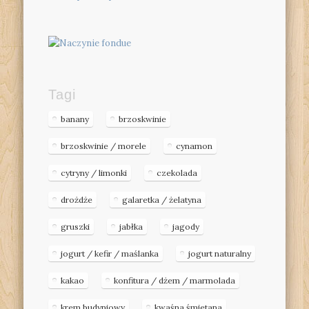
Tagi
banany
brzoskwinie
brzoskwinie / morele
cynamon
cytryny / limonki
czekolada
drożdże
galaretka / żelatyna
gruszki
jabłka
jagody
jogurt / kefir / maślanka
jogurt naturalny
kakao
konfitura / dżem / marmolada
krem budyniowy
kwaśna śmietana