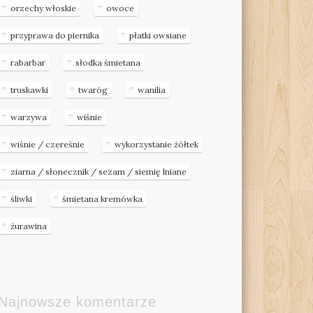
orzechy włoskie
owoce
przyprawa do piernika
płatki owsiane
rabarbar
słodka śmietana
truskawki
twaróg
wanilia
warzywa
wiśnie
wiśnie / czereśnie
wykorzystanie żółtek
ziarna / słonecznik / sezam / siemię lniane
śliwki
śmietana kremówka
żurawina
Najnowsze komentarze