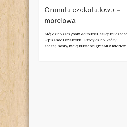
Granola czekoladowo –
morelowa
Mój dzień zaczynam od muesli, najlepiej jeszcz
w piżamie i szlafroku Każdy dzień, który
zacznę miską mojej ulubionej granoli z mlekiem
…