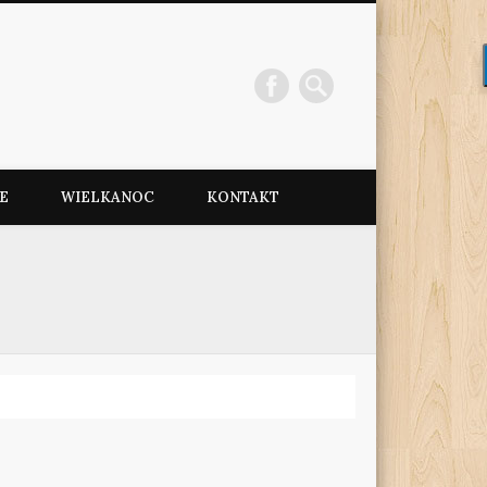
e
E
WIELKANOC
KONTAKT