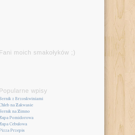
Fani moich smakołyków ;)
Popularne wpisy
Sernik z Brzoskwiniami
Chleb na Zakwasie
Sernik na Zimno
Zupa Pomidorowa
Zupa Cebulowa
Pizza Przepis