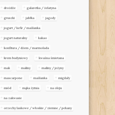
drożdże
galaretka / żelatyna
gruszki
jabłka
jagody
jogurt / kefir / maślanka
jogurt naturalny
kakao
konfitura / dżem / marmolada
krem budyniowy
kwaśna śmietana
mak
maliny
maliny / jeżyny
mascarpone
maślanka
migdały
miód
mąka żytnia
na oleju
na zakwasie
orzechy laskowe / włoskie / ziemne / pekany