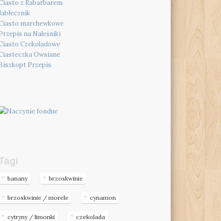
Ciasto z Rabarbarem
Jabłecznik
Ciasto marchewkowe
Przepis na Naleśniki
Ciasto Czekoladowe
Ciasteczka Owsiane
Biszkopt Przepis
Tagi
banany
brzoskwinie
brzoskwinie / morele
cynamon
cytryny / limonki
czekolada