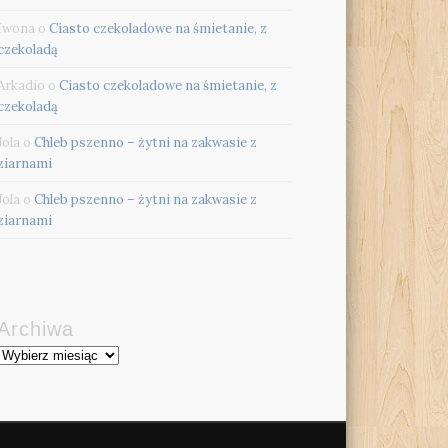
Iwona
o
Ciasto czekoladowe na śmietanie, z
czekoladą
Arkadio
o
Ciasto czekoladowe na śmietanie, z
czekoladą
Jola
o
Chleb pszenno – żytni na zakwasie z
ziarnami
Jola
o
Chleb pszenno – żytni na zakwasie z
ziarnami
Archiwa