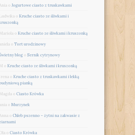
Ania
o
Jogurtowe ciasto z truskawkami
Ludwika
o
Kruche ciasto ze śliwkami i
kruszonką
Mariola
o
Kruche ciasto ze śliwkami i kruszonką
aniela
o
Tort urodzinowy
Świetny blog
o
Sernik cytrynowy
M
o
Kruche ciasto ze śliwkami i kruszonką
Irena
o
Kruche ciasto z truskawkami i lekką
budyniową pianką
Magda
o
Ciasto Krówka
ania
o
Murzynek
Anna
o
Chleb pszenno – żytni na zakwasie z
ziarnami
Ola
o
Ciasto Krówka