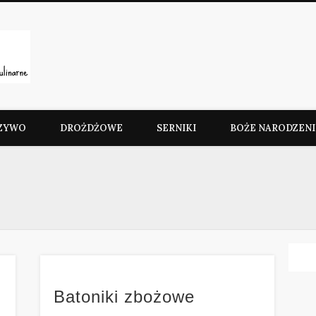
Słodkie Przepisy Kulinarn
ZYWO
DROŻDŻOWE
SERNIKI
BOŻE NARODZENI
Batoniki zbożowe