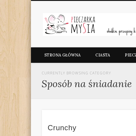
Facebook
Pieczarka MySia
STRONA GŁÓWNA
CIASTA
PIEC
CURRENTLY BROWSING CATEGORY
Sposób na śniadanie
Crunchy