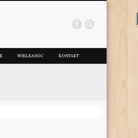
e
E
WIELKANOC
KONTAKT