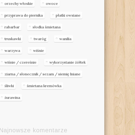
orzechy włoskie
owoce
przyprawa do piernika
płatki owsiane
rabarbar
słodka śmietana
truskawki
twaróg
wanilia
warzywa
wiśnie
wiśnie / czereśnie
wykorzystanie żółtek
ziarna / słonecznik / sezam / siemię lniane
śliwki
śmietana kremówka
żurawina
Najnowsze komentarze