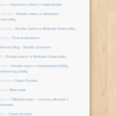
Ania
o
Jogurtowe ciasto z truskawkami
Ludwika
o
Kruche ciasto ze śliwkami i
kruszonką
Mariola
o
Kruche ciasto ze śliwkami i kruszonką
aniela
o
Tort urodzinowy
Świetny blog
o
Sernik cytrynowy
M
o
Kruche ciasto ze śliwkami i kruszonką
Irena
o
Kruche ciasto z truskawkami i lekką
budyniową pianką
Magda
o
Ciasto Krówka
ania
o
Murzynek
Anna
o
Chleb pszenno – żytni na zakwasie z
ziarnami
Ola
o
Ciasto Krówka