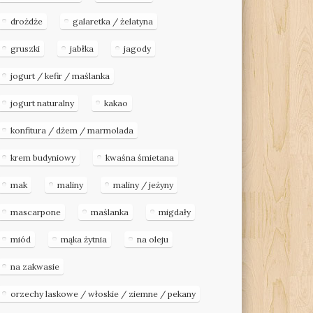
drożdże
galaretka / żelatyna
gruszki
jabłka
jagody
jogurt / kefir / maślanka
jogurt naturalny
kakao
konfitura / dżem / marmolada
krem budyniowy
kwaśna śmietana
mak
maliny
maliny / jeżyny
mascarpone
maślanka
migdały
miód
mąka żytnia
na oleju
na zakwasie
orzechy laskowe / włoskie / ziemne / pekany