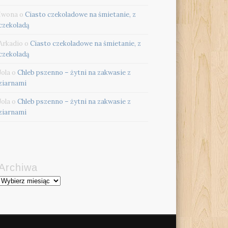
Iwona
o
Ciasto czekoladowe na śmietanie, z
czekoladą
Arkadio
o
Ciasto czekoladowe na śmietanie, z
czekoladą
Jola
o
Chleb pszenno – żytni na zakwasie z
ziarnami
Jola
o
Chleb pszenno – żytni na zakwasie z
ziarnami
Archiwa