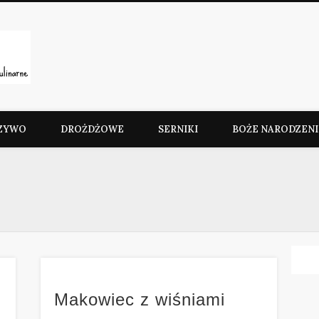
Słodkie Przepisy Kulinarn
ZYWO
DROŻDŻOWE
SERNIKI
BOŻE NARODZENI
Makowiec z wiśniami