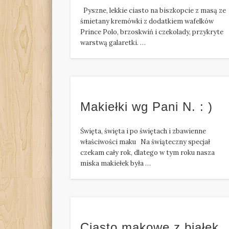
Pyszne, lekkie ciasto na biszkopcie z masą ze
śmietany kremówki z dodatkiem wafelków
Prince Polo, brzoskwiń i czekolady, przykryte
warstwą galaretki. …
Makiełki wg Pani N. : )
Święta, święta i po świętach i zbawienne
właściwości maku Na świąteczny specjał
czekam cały rok, dlatego w tym roku nasza
miska makiełek była …
Ciasto makowe z białek