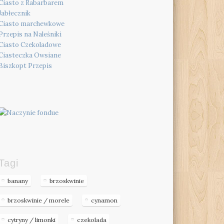
Ciasto z Rabarbarem
Jabłecznik
Ciasto marchewkowe
Przepis na Naleśniki
Ciasto Czekoladowe
Ciasteczka Owsiane
Biszkopt Przepis
Tagi
banany
brzoskwinie
brzoskwinie / morele
cynamon
cytryny / limonki
czekolada