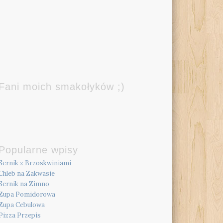
Fani moich smakołyków ;)
Popularne wpisy
Sernik z Brzoskwiniami
Chleb na Zakwasie
Sernik na Zimno
Zupa Pomidorowa
Zupa Cebulowa
Pizza Przepis