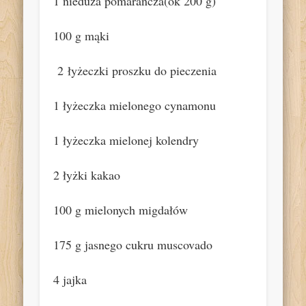
1 nieduża pomarańcza(ok 200 g)
100 g mąki
2 łyżeczki proszku do pieczenia
1 łyżeczka mielonego cynamonu
1 łyżeczka mielonej kolendry
2 łyżki kakao
100 g mielonych migdałów
175 g jasnego cukru muscovado
4 jajka