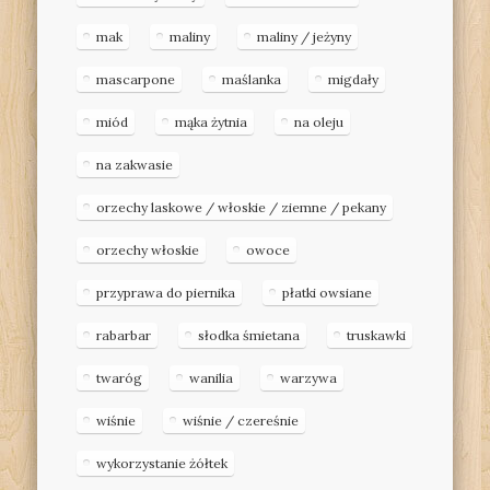
mak
maliny
maliny / jeżyny
mascarpone
maślanka
migdały
miód
mąka żytnia
na oleju
na zakwasie
orzechy laskowe / włoskie / ziemne / pekany
orzechy włoskie
owoce
przyprawa do piernika
płatki owsiane
rabarbar
słodka śmietana
truskawki
twaróg
wanilia
warzywa
wiśnie
wiśnie / czereśnie
wykorzystanie żółtek