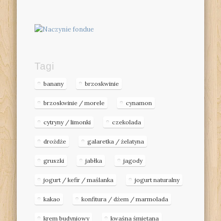
Tagi
banany
brzoskwinie
brzoskwinie / morele
cynamon
cytryny / limonki
czekolada
drożdże
galaretka / żelatyna
gruszki
jabłka
jagody
jogurt / kefir / maślanka
jogurt naturalny
kakao
konfitura / dżem / marmolada
krem budyniowy
kwaśna śmietana