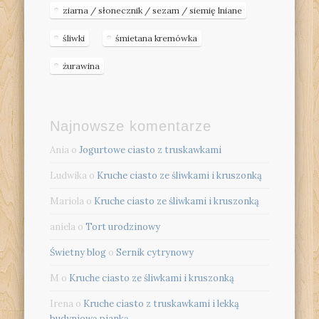
ziarna / słonecznik / sezam / siemię lniane
śliwki
śmietana kremówka
żurawina
Najnowsze komentarze
Ania
o
Jogurtowe ciasto z truskawkami
Ludwika
o
Kruche ciasto ze śliwkami i kruszonką
Mariola
o
Kruche ciasto ze śliwkami i kruszonką
aniela
o
Tort urodzinowy
Świetny blog
o
Sernik cytrynowy
M
o
Kruche ciasto ze śliwkami i kruszonką
Irena
o
Kruche ciasto z truskawkami i lekką
budyniową pianką