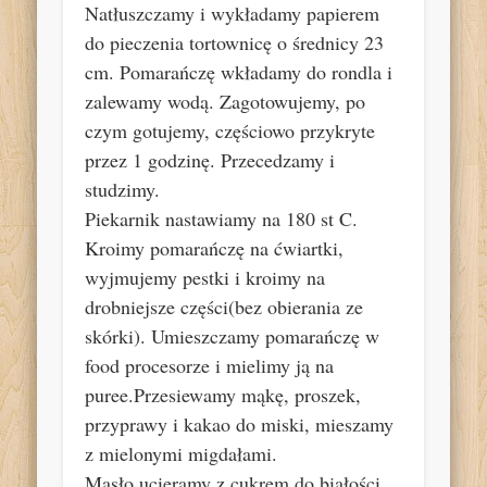
Natłuszczamy i wykładamy papierem
do pieczenia tortownicę o średnicy 23
cm. Pomarańczę wkładamy do rondla i
zalewamy wodą. Zagotowujemy, po
czym gotujemy, częściowo przykryte
przez 1 godzinę. Przecedzamy i
studzimy.
Piekarnik nastawiamy na 180 st C.
Kroimy pomarańczę na ćwiartki,
wyjmujemy pestki i kroimy na
drobniejsze części(bez obierania ze
skórki). Umieszczamy pomarańczę w
food procesorze i mielimy ją na
puree.Przesiewamy mąkę, proszek,
przyprawy i kakao do miski, mieszamy
z mielonymi migdałami.
Masło ucieramy z cukrem do białości.