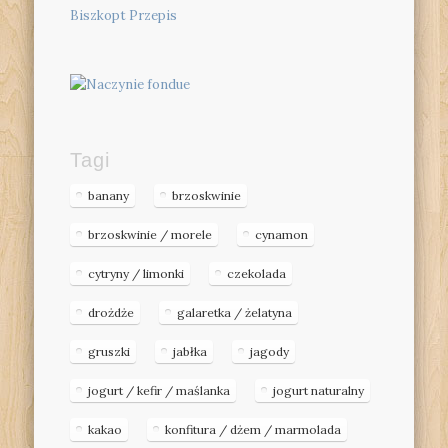
Biszkopt Przepis
Tagi
banany
brzoskwinie
brzoskwinie / morele
cynamon
cytryny / limonki
czekolada
drożdże
galaretka / żelatyna
gruszki
jabłka
jagody
jogurt / kefir / maślanka
jogurt naturalny
kakao
konfitura / dżem / marmolada