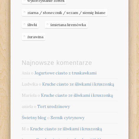
wykorzystanie żółtek
ziarna / słonecznik / sezam / siemię lniane
śliwki
śmietana kremówka
żurawina
Najnowsze komentarze
Ania
o
Jogurtowe ciasto z truskawkami
Ludwika
o
Kruche ciasto ze śliwkami i kruszonką
Mariola
o
Kruche ciasto ze śliwkami i kruszonką
aniela
o
Tort urodzinowy
Świetny blog
o
Sernik cytrynowy
M
o
Kruche ciasto ze śliwkami i kruszonką