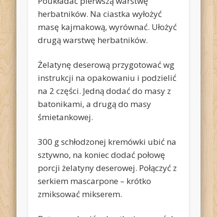
Poukładać pierwszą warstwę
herbatników. Na ciastka wyłożyć
masę kajmakową, wyrównać. Ułożyć
drugą warstwę herbatników.
Żelatynę deserową przygotować wg
instrukcji na opakowaniu i podzielić
na 2 części. Jedną dodać do masy z
batonikami, a drugą do masy
śmietankowej.
300 g schłodzonej kremówki ubić na
sztywno, na koniec dodać połowę
porcji żelatyny deserowej. Połączyć z
serkiem mascarpone – krótko
zmiksować mikserem.