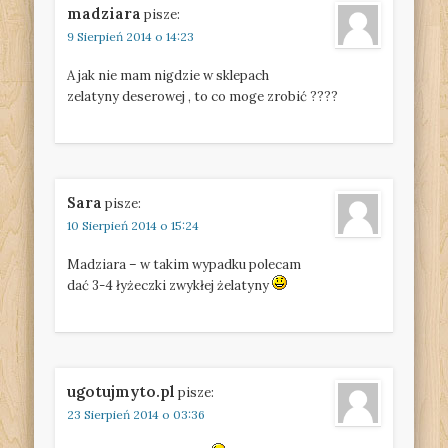
madziara
pisze:
9 Sierpień 2014 o 14:23
A jak nie mam nigdzie w sklepach
zelatyny deserowej , to co moge zrobić ????
Sara
pisze:
10 Sierpień 2014 o 15:24
Madziara – w takim wypadku polecam
dać 3-4 łyżeczki zwykłej żelatyny
ugotujmyto.pl
pisze:
23 Sierpień 2014 o 03:36