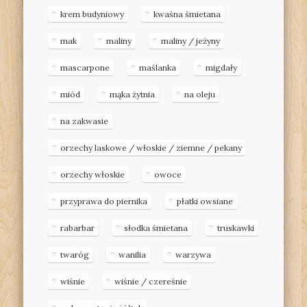
krem budyniowy
kwaśna śmietana
mak
maliny
maliny / jeżyny
mascarpone
maślanka
migdały
miód
mąka żytnia
na oleju
na zakwasie
orzechy laskowe / włoskie / ziemne / pekany
orzechy włoskie
owoce
przyprawa do piernika
płatki owsiane
rabarbar
słodka śmietana
truskawki
twaróg
wanilia
warzywa
wiśnie
wiśnie / czereśnie