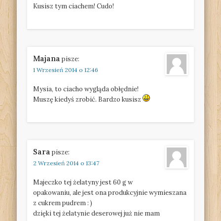
Kusisz tym ciachem! Cudo!
Majana
pisze:
1 Wrzesień 2014 o 12:46
Mysia, to ciacho wygląda obłędnie!
Muszę kiedyś zrobić. Bardzo kusisz
Sara
pisze:
2 Wrzesień 2014 o 13:47
Majeczko tej żelatyny jest 60 g w
opakowaniu, ale jest ona produkcyjnie wymieszana
z cukrem pudrem : )
dzięki tej żelatynie deserowej już nie mam