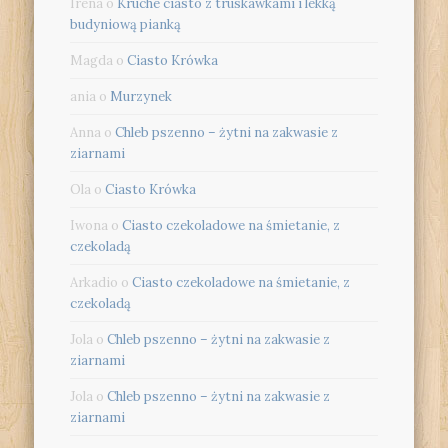
Irena
o
Kruche ciasto z truskawkami i lekką
budyniową pianką
Magda
o
Ciasto Krówka
ania
o
Murzynek
Anna
o
Chleb pszenno – żytni na zakwasie z
ziarnami
Ola
o
Ciasto Krówka
Iwona
o
Ciasto czekoladowe na śmietanie, z
czekoladą
Arkadio
o
Ciasto czekoladowe na śmietanie, z
czekoladą
Jola
o
Chleb pszenno – żytni na zakwasie z
ziarnami
Jola
o
Chleb pszenno – żytni na zakwasie z
ziarnami