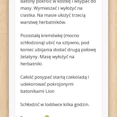
Batony pokroić w kostkę i wsypać do
masy. Wymieszać i wyłożyć na
ciastka. Na masie ułożyć trzecią
warstwę herbatników.
Pozostałą kremówkę (mocno
schłodzoną) ubić na sztywno, pod
koniec ubijania dodać drugą połowę
żelatyny. Masę wyłożyć na
herbatniki.
Całość posypać startą czekoladą i
udekorować pokrojonymi
batonikami Lion
Schłodzić w lodówce kilka godzin.