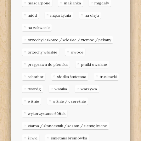
mascarpone
maślanka
migdały
miód
mąka żytnia
na oleju
na zakwasie
orzechy laskowe / włoskie / ziemne / pekany
orzechy włoskie
owoce
przyprawa do piernika
płatki owsiane
rabarbar
słodka śmietana
truskawki
twaróg
wanilia
warzywa
wiśnie
wiśnie / czereśnie
wykorzystanie żółtek
ziarna / słonecznik / sezam / siemię lniane
śliwki
śmietana kremówka