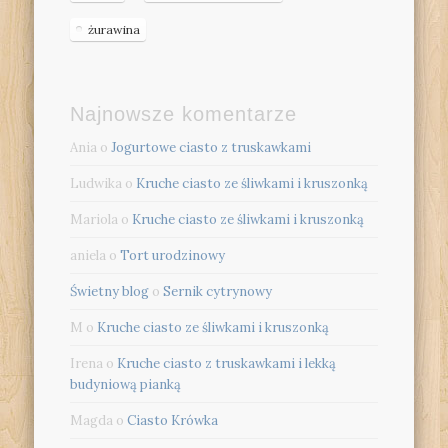
żurawina
Najnowsze komentarze
Ania
o
Jogurtowe ciasto z truskawkami
Ludwika
o
Kruche ciasto ze śliwkami i kruszonką
Mariola
o
Kruche ciasto ze śliwkami i kruszonką
aniela
o
Tort urodzinowy
Świetny blog
o
Sernik cytrynowy
M
o
Kruche ciasto ze śliwkami i kruszonką
Irena
o
Kruche ciasto z truskawkami i lekką
budyniową pianką
Magda
o
Ciasto Krówka