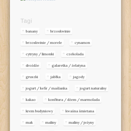
Tagi
banany
brzoskwinie
brzoskwinie / morele
cynamon
cytryny / limonki
czekolada
drożdże
galaretka / żelatyna
gruszki
jabłka
jagody
jogurt / kefir / maślanka
jogurt naturalny
kakao
konfitura / dżem / marmolada
krem budyniowy
kwaśna śmietana
mak
maliny
maliny / jeżyny