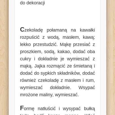
do dekoracji
C
zekoladę połamaną na kawałki
rozpuścić z wodą, masłem, kawą;
lekko przestudzić. Mąkę przesiać z
proszkiem, sodą, kakao, dodać oba
cukry i dokładnie je wymieszać z
mąką. Jajka rozmącić ze śmietaną i
dodać do sypkich składników, dodać
również czekoladę z masłem i rum,
wymieszać dokładnie. Wsypać
mrożone maliny, wymieszać.
F
ormę natłuścić i wysypać bułką