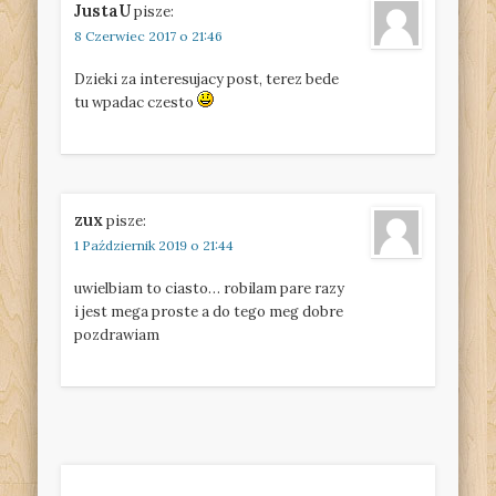
JustaU
pisze:
8 Czerwiec 2017 o 21:46
Dzieki za interesujacy post, terez bede
tu wpadac czesto
zux
pisze:
1 Październik 2019 o 21:44
uwielbiam to ciasto… robilam pare razy
i jest mega proste a do tego meg dobre
pozdrawiam