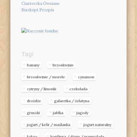
Ciasteczka Owsiane
Biszkopt Przepis
Tagi
banany
brzoskwinie
brzoskwinie / morele
cynamon
cytryny / limonki
czekolada
drożdże
galaretka / żelatyna
gruszki
jabłka
jagody
jogurt / kefir / maślanka
jogurt naturalny
kakao
konfitura / dżem / marmolada