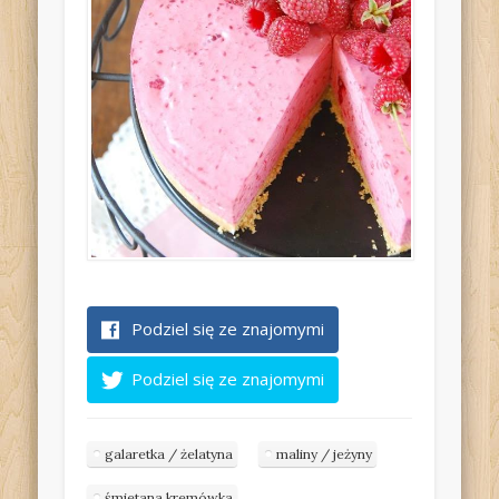
Podziel się ze znajomymi
Podziel się ze znajomymi
galaretka / żelatyna
maliny / jeżyny
śmietana kremówka