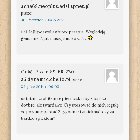
acha68.neoplus.adsl.tpnet.pl
pisze:
30 Czerwiec 2014 o 21:58
Łał! Jeśli pozwolisz biorę przepis. Wyglądają
genialnie. A jak muszą smakować…
Gość: Piotr, 89-68-230-
35.dynamic.chello.pl
pisze:
3 Lipiec 2014 o 00:00
ostatnio zrobiłem te pierniczki i były bardzo
dovbre, ale twardawe. Czy stosować do nich regułę
że powinny postać 2 tygodnie i zmięknąć, czy za
bardzo spiekłem?