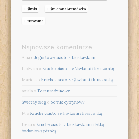
śliwki
śmietana kremówka
żurawina
Najnowsze komentarze
Ania
o
Jogurtowe ciasto z truskawkami
Ludwika
o
Kruche ciasto ze śliwkami i kruszonką
Mariola
o
Kruche ciasto ze śliwkami i kruszonką
aniela
o
Tort urodzinowy
Świetny blog
o
Sernik cytrynowy
M
o
Kruche ciasto ze śliwkami i kruszonką
Irena
o
Kruche ciasto z truskawkami i lekką
budyniową pianką