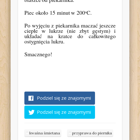
Piec około 15 minut
w 200
C.
o
Po wyjęciu z piekarnika maczać jeszcze
ciepłe w lukrze (nie zbyt gęstym) i
układać na kratce do całkowitego
ostygnięcia lukru.
Smacznego!
Podziel się ze znajomymi
Podziel się ze znajomymi
kwaśna śmietana
przyprawa do piernika