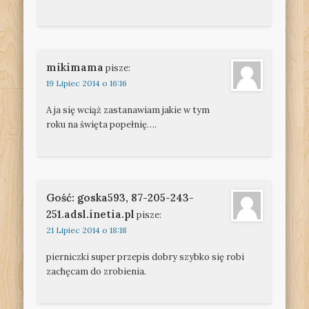
mikimama
pisze:
19 Lipiec 2014 o 16:16
A ja się wciąż zastanawiam jakie w tym
roku na święta popełnię….
Gość: goska593, 87-205-243-
251.adsl.inetia.pl
pisze:
21 Lipiec 2014 o 18:18
pierniczki super przepis dobry szybko się robi
zachęcam do zrobienia.