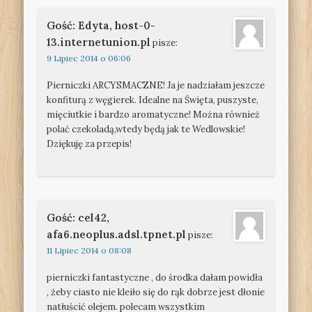
Gość: Edyta, host-0-
13.internetunion.pl
pisze:
9 Lipiec 2014 o 06:06
Pierniczki ARCYSMACZNE! Ja je nadziałam jeszcze
konfiturą z węgierek. Idealne na Święta, puszyste,
mięciutkie i bardzo aromatyczne! Można również
polać czekoladą,wtedy będą jak te Wedlowskie!
Dziękuję za przepis!
Gość: cel42,
afa6.neoplus.adsl.tpnet.pl
pisze:
11 Lipiec 2014 o 08:08
pierniczki fantastyczne , do środka dałam powidła
, żeby ciasto nie kleiło się do rąk dobrze jest dłonie
natłuścić olejem. polecam wszystkim