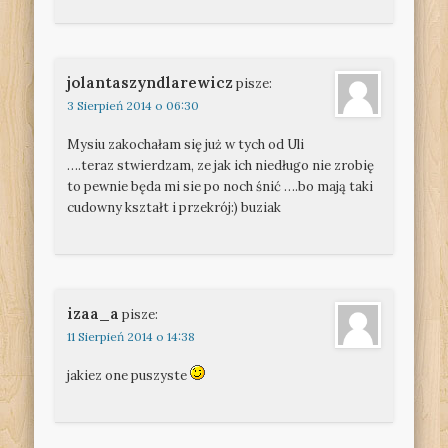
jolantaszyndlarewicz
pisze:
3 Sierpień 2014 o 06:30
Mysiu zakochałam się już w tych od Uli
….teraz stwierdzam, ze jak ich niedługo nie zrobię
to pewnie będa mi sie po noch śnić ….bo mają taki
cudowny kształt i przekrój:) buziak
izaa_a
pisze:
11 Sierpień 2014 o 14:38
jakiez one puszyste