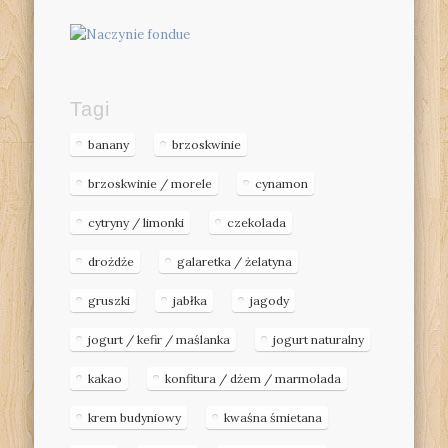
Tagi
banany
brzoskwinie
brzoskwinie / morele
cynamon
cytryny / limonki
czekolada
drożdże
galaretka / żelatyna
gruszki
jabłka
jagody
jogurt / kefir / maślanka
jogurt naturalny
kakao
konfitura / dżem / marmolada
krem budyniowy
kwaśna śmietana