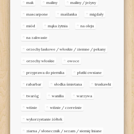
mak
maliny
maliny / jeżyny
mascarpone
maślanka
migdały
miód
mąka żytnia
na oleju
na zakwasie
orzechy laskowe / włoskie / ziemne / pekany
orzechy włoskie
owoce
przyprawa do piernika
płatki owsiane
rabarbar
słodka śmietana
truskawki
twaróg
wanilia
warzywa
wiśnie
wiśnie / czereśnie
wykorzystanie żółtek
ziarna / słonecznik / sezam / siemię lniane