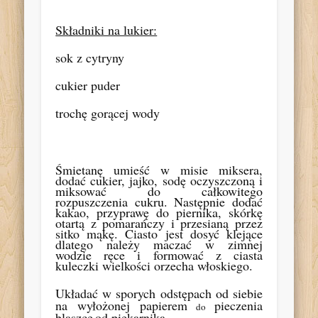
Składniki na lukier:
sok z cytryny
cukier
p
uder
trochę gorącej wody
Śmietanę umieść w misie miksera,
dodać cukier, jajko, sodę oczyszczoną i
miksować do całkowitego
rozpuszczenia cukru.
Następnie dodać
kakao, przyprawę do piernika, skórkę
otartą z pomarańczy i przesianą przez
sitko mąkę. Ciasto jest dosyć klejące
dlatego należy maczać w zimnej
wodzie ręce i formować z ciasta
kuleczki wielkości orzecha włoskiego.
Układać w sporych odstępach od siebie
na wyłożonej papierem
pieczenia
do
blaszce
od piekarnika.