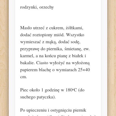
rodzynki, orzechy
Masło utrzeć z cukrem, żółtkami,
dodać roztopiony miód. Wszystko
wymieszać z mąką, dodać sodę,
przyprawę do piernika, śmietanę, ew.
karmel, a na końcu pianę z białek i
bakalie. Ciasto wyłożyć na wyłożoną
papierem blachę o wymiarach 25×40
cm.
Piec około 1 godzinę w 180
C (do
o
suchego patyczka).
Po upieczeniu i ostygnięciu piernik