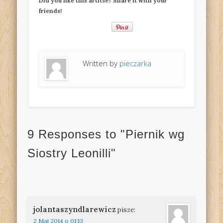
Did you like this article? Share it with your
friends!
Written by
pieczarka
9 Responses to "Piernik wg
Siostry Leonilli"
jolantaszyndlarewicz
pisze:
2 Maj 2014 o 01:13