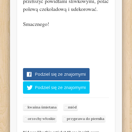
przełożyć powidłami śliwkowymi, polać
polewą czekoladową i udekorować.
Smacznego!
Podziel się ze znajomymi
Podziel się ze znajomymi
kwaśna śmietana
miód
orzechy włoskie
przyprawa do piernika