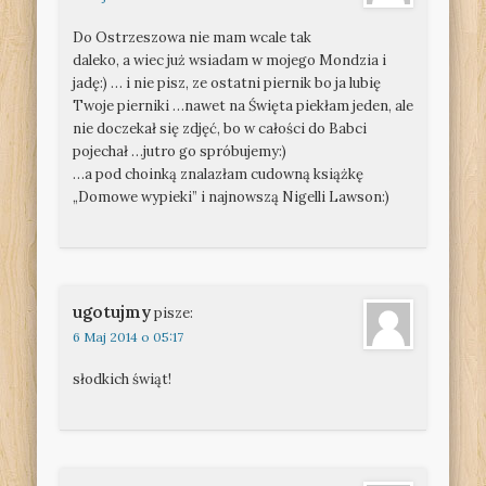
Do Ostrzeszowa nie mam wcale tak
daleko, a wiec już wsiadam w mojego Mondzia i
jadę:) … i nie pisz, ze ostatni piernik bo ja lubię
Twoje pierniki …nawet na Święta piekłam jeden, ale
nie doczekał się zdjęć, bo w całości do Babci
pojechał …jutro go spróbujemy:)
…a pod choinką znalazłam cudowną książkę
„Domowe wypieki” i najnowszą Nigelli Lawson:)
ugotujmy
pisze:
6 Maj 2014 o 05:17
słodkich świąt!