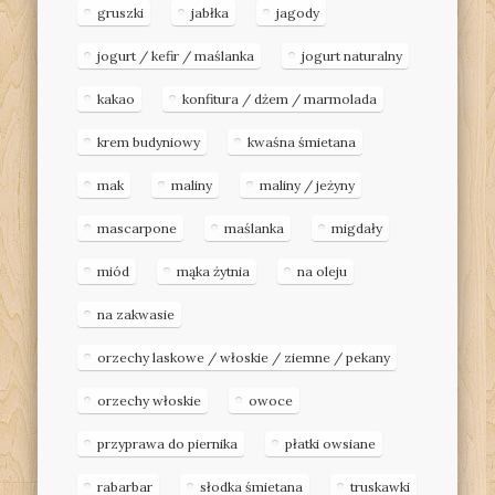
gruszki
jabłka
jagody
jogurt / kefir / maślanka
jogurt naturalny
kakao
konfitura / dżem / marmolada
krem budyniowy
kwaśna śmietana
mak
maliny
maliny / jeżyny
mascarpone
maślanka
migdały
miód
mąka żytnia
na oleju
na zakwasie
orzechy laskowe / włoskie / ziemne / pekany
orzechy włoskie
owoce
przyprawa do piernika
płatki owsiane
rabarbar
słodka śmietana
truskawki