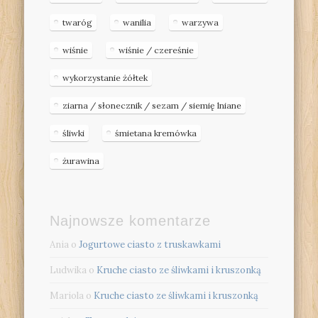
twaróg
wanilia
warzywa
wiśnie
wiśnie / czereśnie
wykorzystanie żółtek
ziarna / słonecznik / sezam / siemię lniane
śliwki
śmietana kremówka
żurawina
Najnowsze komentarze
Ania
o
Jogurtowe ciasto z truskawkami
Ludwika
o
Kruche ciasto ze śliwkami i kruszonką
Mariola
o
Kruche ciasto ze śliwkami i kruszonką