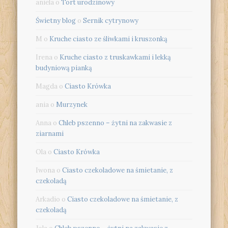
aniela
o
Tort urodzinowy
Świetny blog
o
Sernik cytrynowy
M
o
Kruche ciasto ze śliwkami i kruszonką
Irena
o
Kruche ciasto z truskawkami i lekką
budyniową pianką
Magda
o
Ciasto Krówka
ania
o
Murzynek
Anna
o
Chleb pszenno – żytni na zakwasie z
ziarnami
Ola
o
Ciasto Krówka
Iwona
o
Ciasto czekoladowe na śmietanie, z
czekoladą
Arkadio
o
Ciasto czekoladowe na śmietanie, z
czekoladą