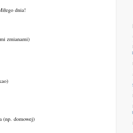
Miłego dnia!
ymi zmianami)
kao)
ka (np.
domowej
)