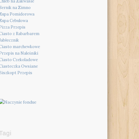
Chleb na Zakwasie
Sernik na Zimno
Zupa Pomidorowa
Zupa Cebulowa
Pizza Przepis
Ciasto z Rabarbarem
Jabłecznik
Ciasto marchewkowe
Przepis na Naleśniki
Ciasto Czekoladowe
Ciasteczka Owsiane
Biszkopt Przepis
Tagi