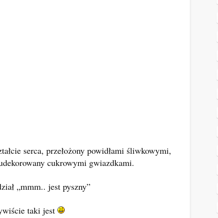
ztałcie serca, przełożony powidłami śliwkowymi,
i udekorowany cukrowymi gwiazdkami.
ział „mmm.. jest pyszny”
ywiście taki jest