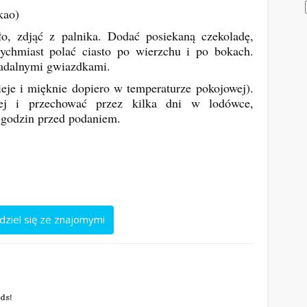
kao)
, zdjąć z palnika. Dodać posiekaną czekoladę,
tychmiast polać ciasto po wierzchu i po bokach.
 jadalnymi gwiazdkami.
je i mięknie dopiero w temperaturze pokojowej).
ej i przechować przez kilka dni w lodówce,
a godzin przed podaniem.
dziel się ze znajomymi
nds!