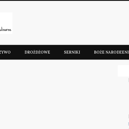
Słodkie Przepisy Kulinarn
ZYWO
DROŻDŻOWE
SERNIKI
BOŻE NARODZENI