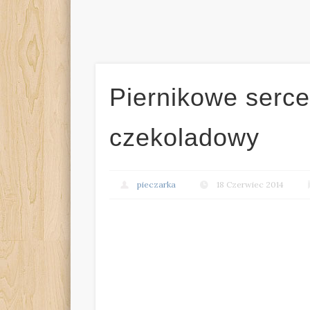
Piernikowe serce
czekoladowy
pieczarka
18 Czerwiec 2014