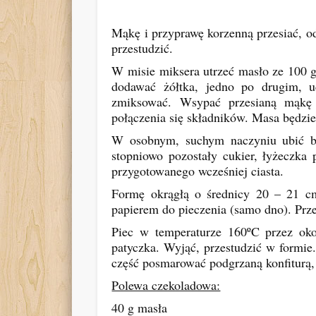
Mąkę i przyprawę korzenną przesiać, od
przestudzić.
W misie miksera utrzeć masło ze 100 g
dodawać żółtka, jedno po drugim, uc
zmiksować. Wsypać przesianą mąkę 
połączenia się składników. Masa będzie
W osobnym, suchym naczyniu ubić bi
stopniowo pozostały cukier, łyżeczka 
przygotowanego wcześniej ciasta.
Formę okrągłą o średnicy 20 – 21 cm
papierem do pieczenia (samo dno). Prze
Piec w temperaturze 160ºC przez oko
patyczka. Wyjąć, przestudzić w formie
część posmarować podgrzaną konfiturą,
Polewa czekoladowa:
40 g masła