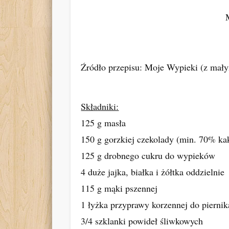
Źródło przepisu: Moje Wypieki (z mał
Składniki:
125 g masła
150 g gorzkiej czekolady (min. 70% ka
125 g drobnego cukru do wypieków
4 duże jajka, białka i żółtka oddzielnie
115 g mąki pszennej
1 łyżka przyprawy korzennej do pierni
3/4 szklanki powideł śliwkowych