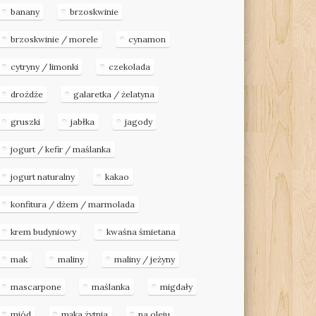
banany
brzoskwinie
brzoskwinie / morele
cynamon
cytryny / limonki
czekolada
drożdże
galaretka / żelatyna
gruszki
jabłka
jagody
jogurt / kefir / maślanka
jogurt naturalny
kakao
konfitura / dżem / marmolada
krem budyniowy
kwaśna śmietana
mak
maliny
maliny / jeżyny
mascarpone
maślanka
migdały
miód
mąka żytnia
na oleju