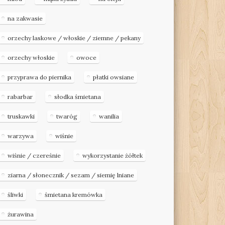
na zakwasie
orzechy laskowe / włoskie / ziemne / pekany
orzechy włoskie
owoce
przyprawa do piernika
płatki owsiane
rabarbar
słodka śmietana
truskawki
twaróg
wanilia
warzywa
wiśnie
wiśnie / czereśnie
wykorzystanie żółtek
ziarna / słonecznik / sezam / siemię lniane
śliwki
śmietana kremówka
żurawina