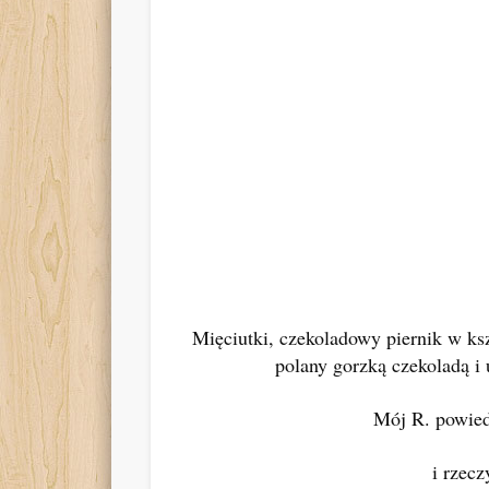
Mięciutki, czekoladowy piernik w ks
polany gorzką czekoladą 
Mój R. powied
i rzecz