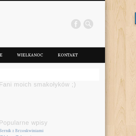
e
E
WIELKANOC
KONTAKT
Fani moich smakołyków ;)
Popularne wpisy
Sernik z Brzoskwiniami