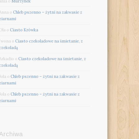
ania
o
Murzynek
Anna
o
Chleb pszenno – żytni na zakwasie z
ziarnami
Ola
o
Ciasto Krówka
Iwona
o
Ciasto czekoladowe na śmietanie, z
czekoladą
Arkadio
o
Ciasto czekoladowe na śmietanie, z
czekoladą
Jola
o
Chleb pszenno – żytni na zakwasie z
ziarnami
Jola
o
Chleb pszenno – żytni na zakwasie z
ziarnami
Archiwa