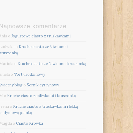
Najnowsze komentarze
Ania
o
Jogurtowe ciasto z truskawkami
Ludwika
o
Kruche ciasto ze śliwkami i
kruszonką
Mariola
o
Kruche ciasto ze śliwkami i kruszonką
aniela
o
Tort urodzinowy
Świetny blog
o
Sernik cytrynowy
M
o
Kruche ciasto ze śliwkami i kruszonką
Irena
o
Kruche ciasto z truskawkami i lekką
budyniową pianką
Magda
o
Ciasto Krówka