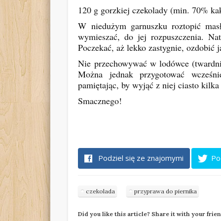
120 g gorzkiej czekolady (min. 70% ka
W niedużym garnuszku roztopić masło
wymieszać, do jej rozpuszczenia. Na
Poczekać, aż lekko zastygnie, ozdobić
Nie przechowywać w lodówce (twardnie
Można jednak przygotować wcześni
pamiętając, by wyjąć z niej ciasto kilk
Smacznego!
Podziel się ze znajomymi
Po
czekolada
przyprawa do piernika
Did you like this article? Share it with your frie