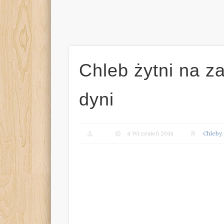
Chleb żytni na z
dyni
4 Wrzesień 2014
Chleby