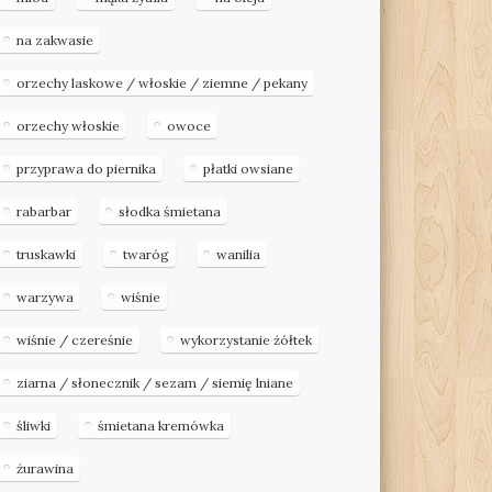
na zakwasie
orzechy laskowe / włoskie / ziemne / pekany
orzechy włoskie
owoce
przyprawa do piernika
płatki owsiane
rabarbar
słodka śmietana
truskawki
twaróg
wanilia
warzywa
wiśnie
wiśnie / czereśnie
wykorzystanie żółtek
ziarna / słonecznik / sezam / siemię lniane
śliwki
śmietana kremówka
żurawina