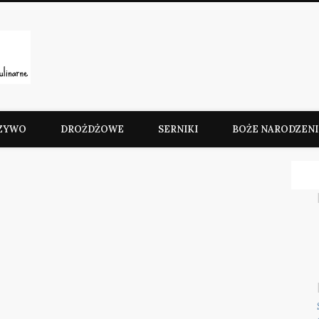
Słodkie Przepisy Kulinarn
ZYWO
DROŻDŻOWE
SERNIKI
BOŻE NARODZENI