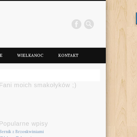
e
E
WIELKANOC
KONTAKT
Fani moich smakołyków ;)
Popularne wpisy
Sernik z Brzoskwiniami