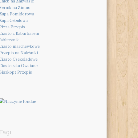
Chleb na Zakwasie
Sernik na Zimno
Zupa Pomidorowa
Zupa Cebulowa
Pizza Przepis
Ciasto z Rabarbarem
Jabłecznik
Ciasto marchewkowe
Przepis na Naleśniki
Ciasto Czekoladowe
Ciasteczka Owsiane
Biszkopt Przepis
Tagi