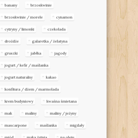
banany
brzoskwinie
brzoskwinie / morele
cynamon
cytryny / limonki
czekolada
drożdże
galaretka / żelatyna
gruszki
jabłka
jagody
jogurt / kefir / maślanka
jogurt naturalny
kakao
konfitura / dżem / marmolada
krem budyniowy
kwaśna śmietana
mak
maliny
maliny / jeżyny
mascarpone
maślanka
migdały
miód
mąka żytnia
na oleju