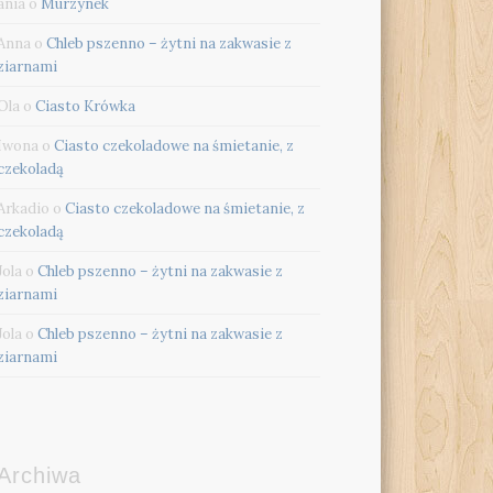
ania
o
Murzynek
Anna
o
Chleb pszenno – żytni na zakwasie z
ziarnami
Ola
o
Ciasto Krówka
Iwona
o
Ciasto czekoladowe na śmietanie, z
czekoladą
Arkadio
o
Ciasto czekoladowe na śmietanie, z
czekoladą
Jola
o
Chleb pszenno – żytni na zakwasie z
ziarnami
Jola
o
Chleb pszenno – żytni na zakwasie z
ziarnami
Archiwa