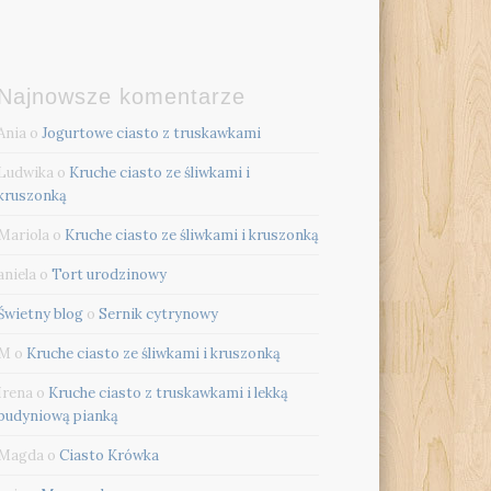
Najnowsze komentarze
Ania
o
Jogurtowe ciasto z truskawkami
Ludwika
o
Kruche ciasto ze śliwkami i
kruszonką
Mariola
o
Kruche ciasto ze śliwkami i kruszonką
aniela
o
Tort urodzinowy
Świetny blog
o
Sernik cytrynowy
M
o
Kruche ciasto ze śliwkami i kruszonką
Irena
o
Kruche ciasto z truskawkami i lekką
budyniową pianką
Magda
o
Ciasto Krówka