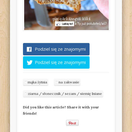
Podziel się ze znajomymi
Podziel się ze znajomymi
mąka żytnia
na zakwasie
ziarna / słonecznik / sezam / siemię lniane
Did you like this article? Share it with your
friends!