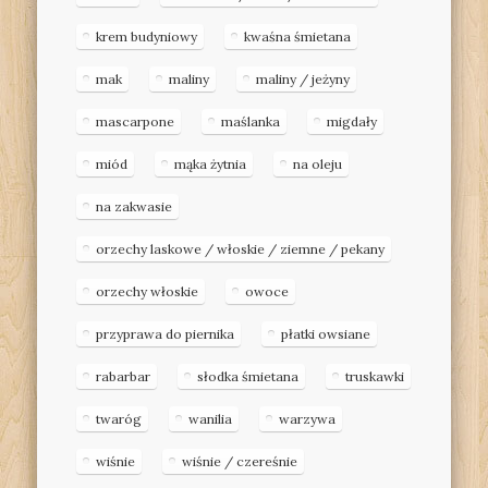
krem budyniowy
kwaśna śmietana
mak
maliny
maliny / jeżyny
mascarpone
maślanka
migdały
miód
mąka żytnia
na oleju
na zakwasie
orzechy laskowe / włoskie / ziemne / pekany
orzechy włoskie
owoce
przyprawa do piernika
płatki owsiane
rabarbar
słodka śmietana
truskawki
twaróg
wanilia
warzywa
wiśnie
wiśnie / czereśnie