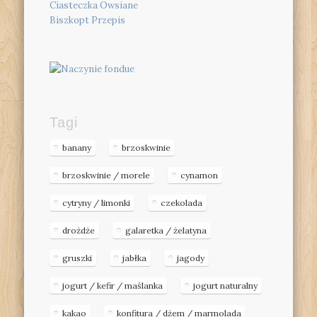
Ciasteczka Owsiane
Biszkopt Przepis
Tagi
banany
brzoskwinie
brzoskwinie / morele
cynamon
cytryny / limonki
czekolada
drożdże
galaretka / żelatyna
gruszki
jabłka
jagody
jogurt / kefir / maślanka
jogurt naturalny
kakao
konfitura / dżem / marmolada