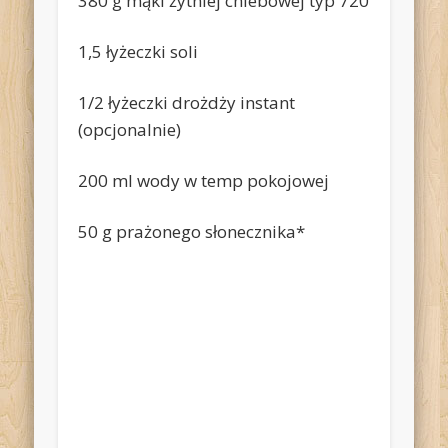
380 g mąki żytniej chlebowej typ 720
1,5 łyżeczki soli
1/2 łyżeczki drożdży instant
(opcjonalnie)
200 ml wody w temp pokojowej
50 g prażonego słonecznika*