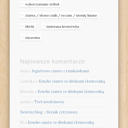
wykorzystanie żółtek
ziarna / słonecznik / sezam / siemię lniane
śliwki
śmietana kremówka
żurawina
Najnowsze komentarze
Ania
o
Jogurtowe ciasto z truskawkami
Ludwika
o
Kruche ciasto ze śliwkami i kruszonką
Mariola
o
Kruche ciasto ze śliwkami i kruszonką
aniela
o
Tort urodzinowy
Świetny blog
o
Sernik cytrynowy
M
o
Kruche ciasto ze śliwkami i kruszonką