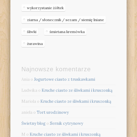
wykorzystanie żółtek
ziarna / słonecznik / sezam / siemię lniane
śliwki
śmietana kremówka
żurawina
Najnowsze komentarze
Ania
o
Jogurtowe ciasto z truskawkami
Ludwika
o
Kruche ciasto ze śliwkami i kruszonką
Mariola
o
Kruche ciasto ze śliwkami i kruszonką
aniela
o
Tort urodzinowy
Świetny blog
o
Sernik cytrynowy
M
o
Kruche ciasto ze śliwkami i kruszonką