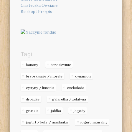
Ciasteczka Owsiane
Biszkopt Przepis
Tagi
banany
brzoskwinie
brzoskwinie / morele
cynamon
cytryny / limonki
czekolada
drożdże
galaretka / żelatyna
gruszki
jabłka
jagody
jogurt / kefir / maślanka
jogurt naturalny