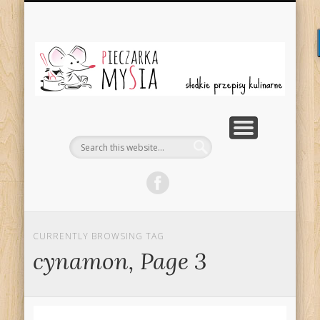
BOŻE NARODZENIE
STRONA GŁÓWNA
DROŻDŻOWE
WIELKANOC
PIECZYWO
KONTAKT
SERNIKI
CIASTA
Sł
Pr
Kul
CURRENTLY BROWSING TAG
cynamon, Page 3