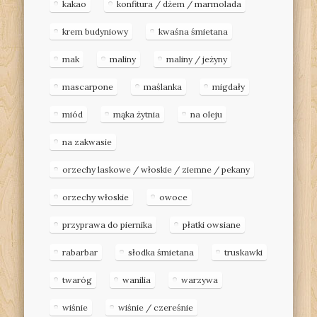
kakao
konfitura / dżem / marmolada
krem budyniowy
kwaśna śmietana
mak
maliny
maliny / jeżyny
mascarpone
maślanka
migdały
miód
mąka żytnia
na oleju
na zakwasie
orzechy laskowe / włoskie / ziemne / pekany
orzechy włoskie
owoce
przyprawa do piernika
płatki owsiane
rabarbar
słodka śmietana
truskawki
twaróg
wanilia
warzywa
wiśnie
wiśnie / czereśnie